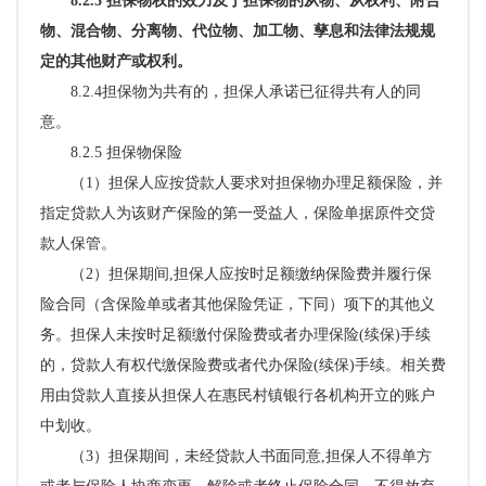
8.2.3 担保物权的效力及于担保物的从物、从权利、附合
物、混合物、分离物、代位物、加工物、孳息和
法律法规规
定的其他财产或权利。
8.2.4
担保物为共有的，担保人承诺
已征得共有人的同
意。
8.2.5 担保物保险
（
1）担保人应按贷款人要求对担保物办理足额保险，并
指定贷款人为该财产保险的第一受益人，保险单据原件交贷
款人保管。
（
2）
担保期间
,担保人应按时足额缴纳保险费并履行保
险合同（含保险单或者其他保险凭证，下同）项下的其他义
务。担保人未按时足额缴付保险费或者办理保险(续保)手续
的，贷款人有权代缴保险费或者代办保险(续保)手续。相关费
用由贷款人直接从担保人在惠民村镇银行各机构开立的账户
中划收。
（
3）担保期间，未经贷款人书面同意,担保人不得单方