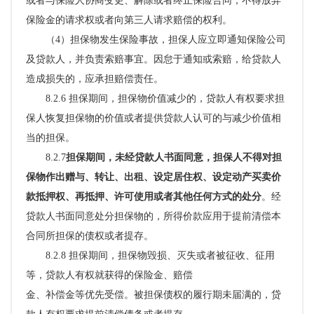
或者与保险人协商变更、解除或者终止保险合同，不得放弃
保险金的请求权或者向第三人请求赔偿的权利。
（
4）
担保物发生保险事故，担保人应立即通知保险公司
及贷款人，并负责索赔事宜。因
怠于通知或索赔，给贷款人
造成损失的，应承担赔偿责任。
8.2.6
担保期间，担保物价值减少的，贷款人有权要求担
保人恢复担保物的价值或者提供贷款人认可的与减少价值相
当的担保。
8.2.7
担保期间，未经贷款人书面同意，担保人不得对担
保物作出赠与、转让、出租、设定居住权、设定动产买卖价
款抵押权、再抵押、许可使用或者其他任何方式的处分
。经
贷款人书面同意处分担保物的，所得价款应用于提前清偿本
合同所担保的债权或者提存。
8.2.8 担保期间，担保物毁损、灭失或者被征收、征用
等，贷款人有权就获得的保险金、赔偿
金、补偿金等优先受偿。被担保债权的履行期未届满的，贷