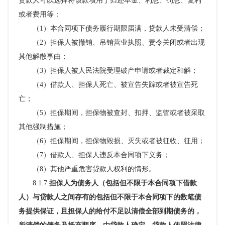
贷款人可以选择将该款项用于归还本金、利息、罚息、复利
或者费用等：
（
1）本合同项下债务履行期限届满，贷款人未受清偿；
（
2）担保人被撤销、吊销营业执照、责令关闭或者出现
其他解散事由；
（
3）担保人被人民法院受理破产申请或者裁定和解；
（
4）借款人、担保人死亡、被宣告失踪或者被宣告死
亡；
（
5）担保期间，担保物被查封、扣押、监管或者被采取
其他强制措施；
（
6）担保期间，担保物毁损、灭失或者被征收、征用；
（
7）借款人、担保人违反本合同项下义务；
（
8）其他严重危害贷款人权利的情形。
8.1.7
担保人为债务人（包括但不限于本合同项下借款
人）与贷款人之间存有的包括但不限于本合同项下的数笔债
务提供保证，且担保人的给付不足以清偿全部到期债务的，