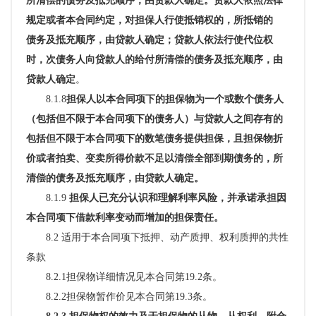
所清偿的债务及抵充顺序，由贷款人确定。贷款人依照法律
规定或者本合同约定，对担保人行使抵销权的，所抵销的
债务及抵充顺序，由贷款人确定；贷款人依法行使代位权
时，次债务人向贷款人的给付所清偿的债务及抵充顺序，由
贷款人确定
。
8.1.8
担保人以本合同项下的担保物为一个或数个债务人
（包括但不限于本合同项下的债务人）与贷款人之间存有的
包括但不限于本合同项下的数笔债务提供担保，且担保物折
价或者拍卖、变卖所得价款不足以清偿全部到期债务的，所
清偿的债务及抵充顺序，由贷款人确定。
8.1.9
担保人已充分认识和理解利率风险，并承诺承担因
本合同项下借款利率变动而增加的担保责任。
8.2 适用于本合同项下抵押、动产质押、权利质押的共性
条款
8.2.1
担保物详细情况见
本合同第
19.2条。
8.2.2担保物暂作价
见本合同第
19.3条
。