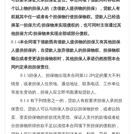
可以要求保证人承担保证责任。本合同项下借款同时存在两
个以上物的担保人的（含借款人提供物的担保），贷款人有
权就其中任一或者各个担保物行使担保物权。贷款人已经选
择某一担保方式
/担保物来实现债权的，也可同时主张通过其
他担保方式/担保物来实现全部或部分债权。
8.1.4
本合同项下借款既有借款人提供物的担保又有其他担保
人提供担保的，当贷款人放弃借款人的担保物权、担保物权
顺位或者变更该担保物权时，其他担保人承诺仍然按照本合
同约定承担担保责任
。
8.1.5担保人、担保物出现本合同第12.2约定的重大不利
情形，或者担保人
住所地、通信地址、联系电话、工作单位
等发生变动的
，担保人应立即书面通知贷款人。
8.1.6 有下列情形之一的，贷款人有权要求担保人承担担
保责任。贷款人可以与担保人协议以担保物折价，或者以拍
卖、变卖担保物的价款优先受偿。保证人支付的款项或者处
分担保物
所得价款不足以清偿本合同项下所担保的债权的，