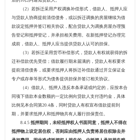
后的10日内通知贷款人。
（
2）若拆迁采用产权调换补偿形式，借款人、抵押人应
与贷款人协商提前清偿债务，或以拆迁调换的房屋继续为借
款设定抵押并签订相关协议，配合贷款人为调换房屋办理预
告登记和抵押登记，并承担相关费用。在新抵押登记办理完
成前，借款人、抵押人应当提供贷款人认可的担保。
（
3）若拆迁采用货币补偿形式，贷款人有权就获得的拆
迁补偿款优先受偿；借款履行期未届满的，贷款人有权要求
提前清偿债务，或要求抵押人将拆迁补偿款通过开立保证金
专户或存单等形式为债务提供担保并签订相关协议。
（
4）借款人、抵押人违反本条承诺或约定的，应按本合
同项下借款本金数额的一定比例向贷款人支付违约金，具体
比例见本合同第20.4条，同时贷款人有权宣布借款提前到
期，并要求抵押人和抵押物共有人履行担保责任。
8.4.5
抵押期间，未经抵押权人书面同意，抵押人不得在
抵押物上设定居住权，否则应由抵押人负责将居住权除去并