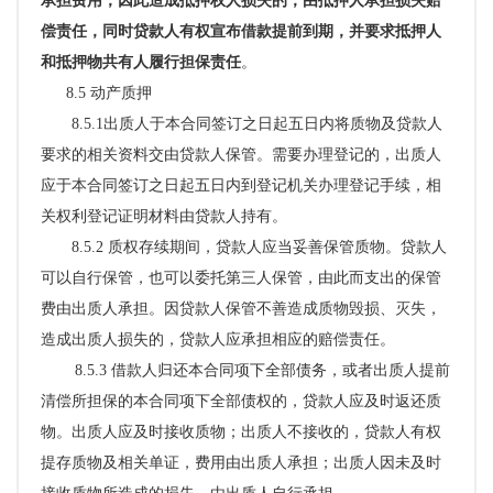
承担费用，因此造成抵押权人损失的，由抵押人承担损失赔
偿责任，同时贷款人有权宣布借款提前到期，并要求抵押人
和抵押物共有人履行担保责任
。
8.5 动产质押
8.5.1出质人于本合同签订之日起五日内将质物及贷款人
要求的相关资料交由贷款人保管。需要办理登记的，出质人
应于本合同签订之日起五日内到登记机关办理登记手续，
相
关权利登记证明材料由贷款人持有
。
8.5.2 质权存续期间，贷款人应当妥善保管质物。贷款人
可以自行保管，也可以委托第三人保管，由此而支出的保管
费由出质人承担。因贷款人保管不善造成质物毁损、灭失，
造成出质人损失的，贷款人应承担相应的赔偿责任。
8.5.3 借款人归还本合同项下全部债务，或者出质人提前
清偿所担保的本合同项下全部债权的，贷款人应及时返还质
物。出质人应及时接收质物；出质人不接收的，贷款人有权
提存质物及相关单证，费用由出质人承担；出质人因未及时