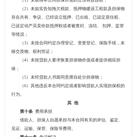
（
1）未取得本合同担保所需的合法有效授权；
（
2）未如实告知拖欠税款、抵押物建设工程款及担保物
存在共有、争议、已经设立抵押、已出租、已设定居住权、
已设定动产买卖价款抵押权或者被查封、冻结、 扣押、监管
等情况；
（
3）
未按合同约定办理登记、变更登记、保险手续，未
移交质物、
权利凭证；
（
4
）未按贷款人要求恢复担保物价值或者提供相应担
保
；
（
5）未经贷款人书面同意擅自处分担保物；
（
6）其他违反本合同约定或者影响贷款人实现担保权的
行为。
其
他
第十条
费用承担
借款人、担保人自愿承担与本合同有关的评估、鉴定、
见证、运输、保管、保险等费用。