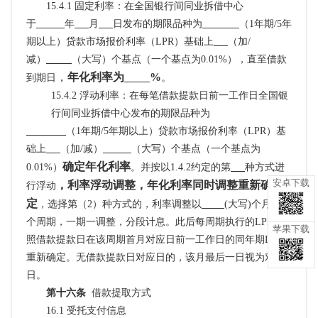
15.4.1
固定利率：
在全国银行间同业拆借中心
于
年
月
日发布的期限品种为
（
1年期/5年
期以上）贷款市场报价利率（LPR）基础上
（加
/
减）
（大写）个基点（一个基点为
0.01%），直至借款
，
年化利率为
%
到期日
。
15.4.2
浮动利率：
在每笔借款提款日前一工作日全国银
行间同业拆借中心发布的期限品种为
（
1年期/5年期以上）贷款市场报价利率（LPR）基
础上
（加
/减）
（大写）个基点（一个基点为
确定年化利率
0.01%）
。
并按以
1.4.2约定的第
种方式进
安卓下载
，利率浮动调整，年化利率同时调整重新确
行浮动
定
，
选择第（
2）种方式的，
利率调整以
(大写)个月为一
个周期，一期一调整，分段计息。此后每周期执行的LPR按
苹果下载
照借款提款日在该周期首月对应日前一工作日的同年期LPR
重新确定。无借款提款日对应日的，该月最后一日视为对应
日。
第十六条
借款提取方式
16.1 受托支付信息