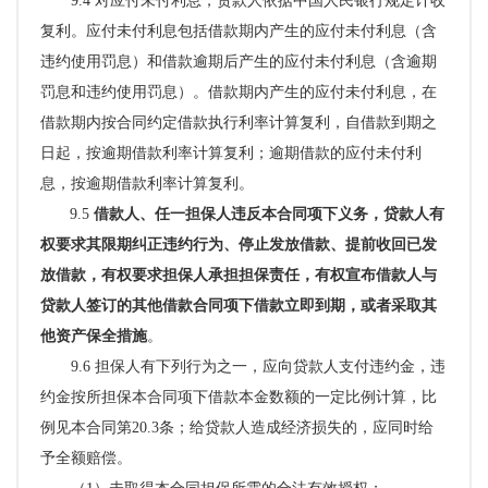
9.4 对应付未付利息，贷款人依据中国人民银行规定计收
复利。
应付未付利息包括借款期内产生的应付未付利息（含
违约使用罚息）和借款逾期后产生的应付未付利息（含逾期
罚息和违约使用罚息）。
借款期内产生的应付未付利息，在
借款期内按合同约定借款执行利率计算复利，自借款到期之
日起，按逾期借款利率计算复利；逾期借款的应付未付利
息，按逾期借款利率计算复利。
9.5
借款人、任一担保人违反本合同项下义务，贷款人有
权要求其限期纠正违约行为、停止发放借款、提前收回已发
放借款，有权要求担保人承担担保责任，有权宣布借款人与
贷款人签订的其他借款合同项下借款立即到期，或者采取其
他资产保全措施
。
9.6 担保人有下列行为之一，
应向贷款人支付违约金，违
约金按所担保本合同项下借款本金数额的一定比例计算，比
例见本合同第
20.3条；给
贷款人造成经济损失的，应同时给
予全额赔偿。